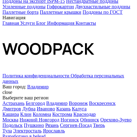
Поддоны на экспорт ISPM-15
Нестандратные поддоны
Усиленные поддоны
Гофрокартон
Двухнастильные поддоны
Паллетные борта
Паллетные крышки
Поддоны по ГОСТ
Навигация
Главная
Услуги
Блог
Информация
Контакты
Политика конфиденциальности
Обработка персональных
данных
Ваш город:
Владимир
close
Выберите ваш регион
Астрахань
Белгород
Владимир
Воронеж
Воскресенск
Дмитров
Дубна
Иваново
Казань
Калуга
Кашира
Клин
Коломна
Кострома
Краснодар
Москва
Нижний Новгород
Ногинск
Обнинск
Орехово-Зуево
Подольск
Пушкино
Рязань
Сергиев-Посад
Тверь
Тула
Электросталь
Ярославль
Разработано в
belead