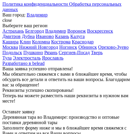
Политика конфиденциальности
Обработка персональных
данных
Ваш город:
Владимир
close
Выберите ваш регион
Астрахань
Белгород
Владимир
Воронеж
Воскресенск
Дмитров
Дубна
Иваново
Казань
Калуга
Кашира
Клин
Коломна
Кострома
Краснодар
Москва
Нижний Новгород
Ногинск
Обнинск
Орехово-Зуево
Подольск
Пушкино
Рязань
Сергиев-Посад
Тверь
Тула
Электросталь
Ярославль
Разработано в
belead
Ваша заявка успешно отправлена!
Мы обязательно свяжемся с вами в ближайшее время, чтобы
обсудить все детали и ответить на ваши вопросы. Благодарим
вас за обращение!
Реквизиты успешно скопированы!
Теперь вы можете разместить наши реквизиты в нужном вам
месте!
Оставьте заявку
Деревянная тара во Владимире: производство и оптовые
поставки деревянной тары
Заполните форму ниже и мы в ближайшее время свяжемся с
Вами и ответим на все Ваши вопросы